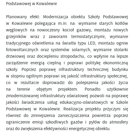
Podstawowej w Kowalewie
Planowany efekt: Modernizacja obiektu Szkoły Podstawowej
w Kowalewie polegająca m.in. na: wymianie starych kotłów
węglowych na nowoczesny kocioł gazowy, montażu nowych
grzejników wraz z zaworami termostatycznymi, wymianie
tradycyjnego oświetlenia na światła typu LED, montażu ogniw
fotowoltaicznych oraz systemów solarnych, wymianie stolarki
drzwiowej oraz dociepleniu stropodachu, co wpłynie na lepsze
zarządzenie energią cieplną i poprawi politykę ekonomiczną
szkoły. Poprzez poprawę infrastruktury technicznej budynku
w stopniu ogólnym poprawi się jakość infrastruktury społecznej,
co w rezultacie doprowadzi do polepszenia jakości życia
na terenie objętym projektem. Ponadto użytkownie
zmodernizowanej infrastruktury oświatowej pozwoli na poprawę
jakości świadczenia usług edukacyjno-oświatowych w Szkole
Podstawowej w Kowalewie. Realizacja projektu przyczyni się
również do zmniejszenia zanieczyszczenia powietrza poprzez
ograniczenie emisji szkodliwych gazów i pyłów do atmosfery
oraz do zwiększenia efektywności energetycznej obiektu.