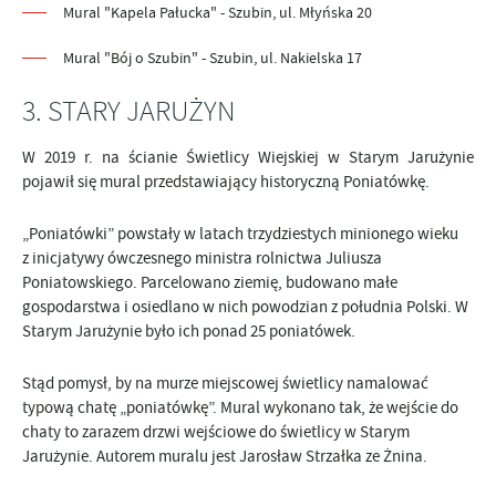
Mural "Kapela Pałucka" - Szubin, ul. Młyńska 20
Mural "Bój o Szubin" - Szubin, ul. Nakielska 17
3. STARY JARUŻYN
W 2019 r. na ścianie Świetlicy Wiejskiej w Starym Jarużynie
pojawił się mural przedstawiający historyczną Poniatówkę.
„Poniatówki” powstały w latach trzydziestych minionego wieku
z inicjatywy ówczesnego ministra rolnictwa Juliusza
Poniatowskiego. Parcelowano ziemię, budowano małe
gospodarstwa i osiedlano w nich powodzian z południa Polski. W
Starym Jarużynie było ich ponad 25 poniatówek.
Stąd pomysł, by na murze miejscowej świetlicy namalować
typową chatę „poniatówkę”. Mural wykonano tak, że wejście do
chaty to zarazem drzwi wejściowe do świetlicy w Starym
Jarużynie. Autorem muralu jest Jarosław Strzałka ze Żnina.