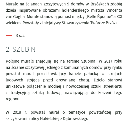
Murale na ścianach szczytowych 9 domów w Brzózkach zdobią
dzieła inspirowane obrazami holenderskiego mistrza Vincenta
van Gogha. Murale stanowią pomost między „Belle Époque” a XXI
wiekiem. Powstały z inicjatywy Stowarzyszenia Twórcze Brzózki.
9 szt.
2. SZUBIN
Kolejne murale znajdują się na terenie Szubina. W 2017 roku
na ścianie szczytowej jednego z komunalnych domów przy rynku
powstał mural przedstawiający kapelę pałucką w strojach
ludowych stojącą przed drewnianą chatą. Dzieło stanowi
unikatowe połączenie modnej i nowoczesnej sztuki street-artu
z tradycyjną sztuką ludową, nawiązującą do korzeni tego
regionu.
W 2018 r. powstał mural o tematyce powstańczej przy
skrzyżowaniu ulicy Nakielskiej z Dąbrowskiego.