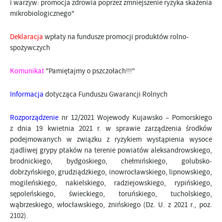
i warzyw:
promocja zdrowia poprzez zmniejszenie ryzyka skażenia
mikrobiologicznego"
Deklaracja
wpłaty na fundusze promocji produktów rolno-
spożywczych
Komunikat
"Pamiętajmy o pszczołach!!!"
Informacja
dotycząca Funduszu Gwarancji Rolnych
Rozporządzenie
nr 12/2021 Wojewody Kujawsko – Pomorskiego
z dnia 19 kwietnia 2021 r.
w sprawie zarządzenia środków
podejmowanych w
związku z ryzykiem wystąpienia wysoce
zjadliwej grypy ptaków na terenie powiatów
aleksandrowskiego,
brodnickiego, bydgoskiego, chełmińskiego, golubsko-
dobrzyńskiego, grudziądzkiego, inowrocławskiego, lipnowskiego,
mogileńskiego,
nakielskiego,
radziejowskiego, rypińskiego,
sępoleńskiego, świeckiego, toruńskiego, tucholskiego,
wąbrzeskiego, włocławskiego, żnińskiego (Dz. U. z 2021 r., poz.
2102).