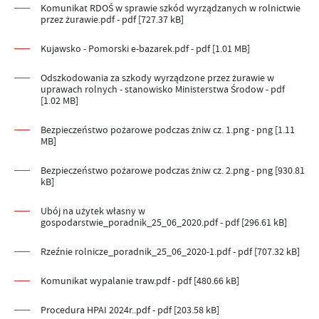
Komunikat RDOŚ w sprawie szkód wyrządzanych w rolnictwie
przez żurawie.pdf - pdf [727.37 kB]
Kujawsko - Pomorski e-bazarek.pdf - pdf [1.01 MB]
Odszkodowania za szkody wyrządzone przez żurawie w
uprawach rolnych - stanowisko Ministerstwa Środow - pdf
[1.02 MB]
Bezpieczeństwo pożarowe podczas żniw cz. 1.png - png [1.11
MB]
Bezpieczeństwo pożarowe podczas żniw cz. 2.png - png [930.81
kB]
Ubój na użytek własny w
gospodarstwie_poradnik_25_06_2020.pdf - pdf [296.61 kB]
Rzeźnie rolnicze_poradnik_25_06_2020-1.pdf - pdf [707.32 kB]
Komunikat wypalanie traw.pdf - pdf [480.66 kB]
Procedura HPAI 2024r..pdf - pdf [203.58 kB]