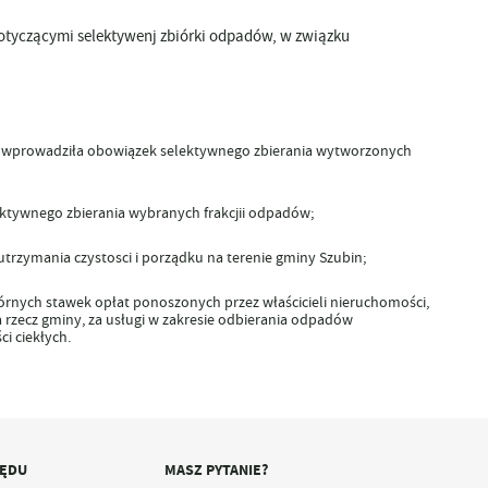
otyczącymi selektywenj zbiórki odpadów, w związku
óra wprowadziła obowiązek selektywnego zbierania wytworzonych
ektywnego zbierania wybranych frakcjii odpadów;
 utrzymania czystosci i porządku na terenie gminy Szubin;
órnych stawek opłat ponoszonych przez właścicieli nieruchomości,
rzecz gminy, za usługi w zakresie odbierania odpadów
i ciekłych
.
ZĘDU
MASZ PYTANIE?