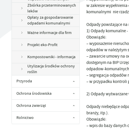
UTYLIZACJA ŚRODKÓW OCHRONY ROŚLIN
w zakresie wypełnieni
Zbiórka przeterminowanych
leków
komunalnymi nie rzadzie
Opłaty za gospodarowanie
odpadami komunalnymi
Odpady powstające na 
1) Odpady komunalne
-
Ważne informacje dla firm
Obowiązki:
– wyposażenie nieruch
Projekt eko-Profit
odpadów w należytym s
– zawarcie umowy na od
Kompostowniki - informacja
dostępnym na BIP Urzędu
Utylizacja środków ochrony
odpadow-komunalnych-
roślin
– segregacja odpadów n
– w przypadku kontrol
Przyroda
Ochrona środowiska
2) Odpady wytwarzane 
Ochrona zwierząt
Odpady niebędące odpad
branży, itp.).
Rolnictwo
Obowiązki:
– wpis do bazy danych 