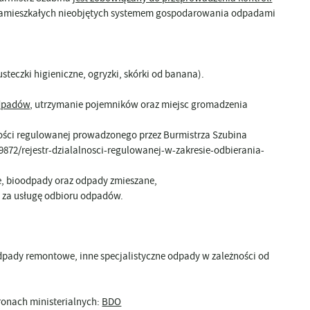
ezamieszkałych nieobjętych systemem gospodarowania odpadami
teczki higieniczne, ogryzki, skórki od banana).
dpadów,
utrzymanie pojemników oraz miejsc gromadzenia
ności regulowanej prowadzonego przez Burmistrza Szubina
9872/rejestr-dzialalnosci-regulowanej-w-zakresie-odbierania-
e, bioodpady oraz odpady zmieszane,
 za usługę odbioru odpadów.
pady remontowe, inne specjalistyczne odpady w zależności od
ronach ministerialnych:
BDO