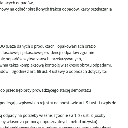
stających odpadów,
wy na odbiór określonych frakcji odpadów, karty przekazania
 BDO (Baza danych o produktach i opakowaniach oraz o
ilościowej i jakościowej ewidencji odpadów zgodnie
rolę odpadów wytwarzanych, przekazywanych,
nia także kompleksową kontrolę w zakresie obrotu odpadami.
 – zgodnie z art. 66 ust. 4 ustawy o odpadach dotyczy to:
ne do przedsiębiorcy prowadzącego stację demontażu
odlegają wpisowi do rejestru na podstawie art. 51 ust. 1 (wpis do
 odpady na potrzeby własne, zgodnie z art. 27 ust. 8 (osoby
trzeby własne za pomocą dopuszczalnych metod odzysku);
ż działalność gospodarcza w zakresie gospodarowania odpadami,