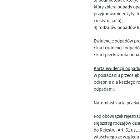
który zbiera odpady op
przyjmowanie zużytych
i instytucjach);
4) rodzajów odpadów lu
Ewidencję odpadów pr
• kart ewidencji odpad
• kart przekazania odp
Karta ewidencji odpad
w posiadaniu przedsięb
odrębnie dla każdego r
odpadami.
Natomiast
karta przek
Pod obowiązek rejestrac
się szereg rodzajów dzi
do Rejestru. Art. 51 u
właściwego ze względu