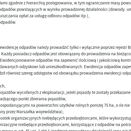
dami zgodnie z hierarchią postępowania, w tym ograniczanie masy pow
odpadów powstających w wyniku prowadzonej działalności (dowody: umo
szczania opłat za usługę odbioru odpadów itp.),
 odpadów.
u ewidencję odpadów należy prowadzić tylko i wyłącznie poprzez rejestr
Każdy posiadacz odpadów jest obowiązany do prowadzenia na bieżąco 
 Ewidencjonowanie odpadów ma zapewnić ilościową i jakościową kont
dawanych odzyskowi lub unieszkodliwianych. Ewidencja odpadów zapew
 również szereg odstępstw od obowiązku prowadzenia ewidencji odpadów
ch,
ojazdów wycofanych z eksploatacji, jeżeli pojazdy te zostały przekaza
wadzącego punkt zbierania pojazdów,
ospodarującymi na powierzchni użytków rolnych poniżej 75 ha, o ile nie p
nany przez Marszałka województwa);
dnostek organizacyjnych niebędących przedsiębiorcami, które wykorzystują
rganizacyjne niebędące przedsiębiorcami, korzystające z odpadów na po
h mowa w art. 45 ust. 1 pkt 1 (podmiot prowadzący działalność inną ni