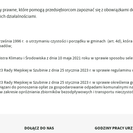
y prawne, które pomogą przedsiębiorcom zapoznać się z obowiązkami d
ich działalnościami.
rześnia 1996 r. o utrzymaniu czystości i porządku w gminach (art. 4d), kt
padów;
istra Klimatu i Środowiska z dnia 10 maja 2021 roku w sprawie sposobu sel
3 Rady Miejskiej w Szubinie z dnia 25 stycznia 2023 r. w sprawie regulaminu
3 Rady Miejskiej w Szubinie z dnia 25 stycznia 2023 r. w sprawie
określenia g
wiązani do ponoszenia opłat za gospodarowanie odpadami komunalnymi na 
 zakresie opróżniania zbiorników bezodpływowych i transportu nieczystośc
DOŁĄCZ DO NAS
GODZINY PRACY UR