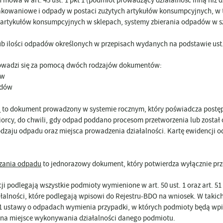
akowaniowe i odpady w postaci zużytych artykułów konsumpcyjnych, w t
 artykułów konsumpcyjnych w sklepach, systemy zbierania odpadów w
b ilości odpadów określonych w przepisach wydanych na podstawie ust.
owadzi się za pomocą dwóch rodzajów dokumentów:
ów
adów
u
to dokument prowadzony w systemie rocznym, który poświadcza postęp
iorcy, do chwili, gdy odpad poddano procesom przetworzenia lub zosta
odzaju odpadu oraz miejsca prowadzenia działalności. Kartę ewidencji
azania odpadu
to jednorazowy dokument, który potwierdza wyłącznie p
ji podlegają wszystkie podmioty wymienione w art. 50 ust. 1 oraz art. 
ałalności, które podlegają wpisowi do Rejestru-BDO na wniosek. W taki
st. 1 ustawy o odpadach wymienia przypadki, w których podmioty będą w
 na miejsce wykonywania działalności danego podmiotu.