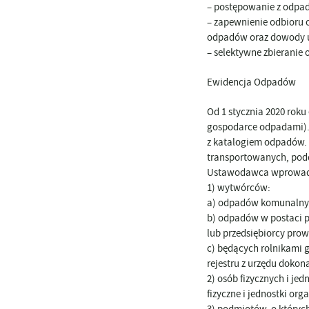
– postępowanie z odpa
– zapewnienie odbioru 
odpadów oraz dowody ui
– selektywne zbieranie
Ewidencja Odpadów
Od 1 stycznia 2020 rok
gospodarce odpadami). 
z katalogiem odpadów.
transportowanych, pod
Ustawodawca wprowadził
1) wytwórców:
a) odpadów komunalny
b) odpadów w postaci p
lub przedsiębiorcy pro
c) będących rolnikami g
rejestru z urzędu doko
2) osób fizycznych i je
fizyczne i jednostki o
3) podmiotów, o któryc