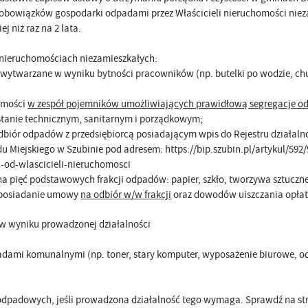
a obowiązków gospodarki odpadami przez Właścicieli nieruchomości ni
j niż raz na 2 lata.
nieruchomościach niezamieszkałych:
 wytwarzane w wyniku bytności pracowników (np. butelki po wodzie, chus
omości
w zespół pojemników umożliwiających prawidłową segregacje o
tanie technicznym, sanitarnym i porządkowym;
biór odpadów z przedsiębiorcą posiadającym wpis do Rejestru działal
 Miejskiego w Szubinie pod adresem: https://bip.szubin.pl/artykul/592/
od-wlascicieli-nieruchomosci
a pięć podstawowych frakcji odpadów: papier, szkło, tworzywa sztuczn
i posiadanie umowy
na odbiór w/w frakcji
oraz dowodów uiszczania opłat
w wyniku prowadzonej działalności
ami komunalnymi (np. toner, stary komputer, wyposażenie biurowe, od
odpadowych, jeśli prowadzona działalność tego wymaga. Sprawdź na st