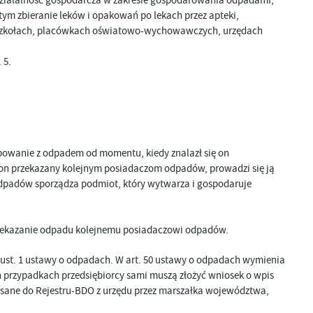
ym zbieranie leków i opakowań po lekach przez apteki,
 szkołach, placówkach oświatowo-wychowawczych, urzędach
 5.
owanie z odpadem od momentu, kiedy znalazł się on
ł on przekazany kolejnym posiadaczom odpadów, prowadzi się ją
 odpadów sporządza podmiot, który wytwarza i gospodaruje
rzekazanie odpadu kolejnemu posiadaczowi odpadów.
51 ust. 1 ustawy o odpadach. W art. 50 ustawy o odpadach wymienia
ch przypadkach przedsiębiorcy sami muszą złożyć wniosek o wpis
pisane do Rejestru-BDO z urzędu przez marszałka województwa,