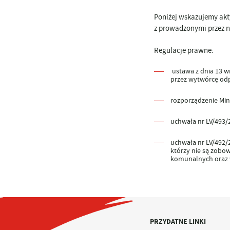
Poniżej wskazujemy akt
z prowadzonymi przez n
Regulacje prawne:
ustawa z dnia 13 w
przez wytwórcę od
rozporządzenie Min
uchwała nr LV/493/2
uchwała nr LV/492/2
którzy nie są zobo
komunalnych oraz w
PRZYDATNE LINKI