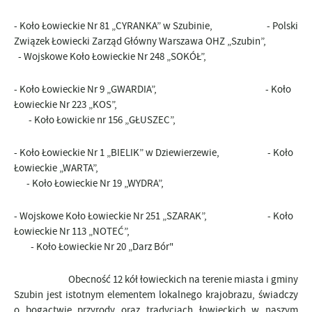
- Koło Łowieckie Nr 81 „CYRANKA” w Szubinie, - Polski
Związek Łowiecki Zarząd Główny Warszawa OHZ „Szubin”,
- Wojskowe Koło Łowieckie Nr 248 „SOKÓŁ”,
- Koło Łowieckie Nr 9 „GWARDIA”, - Koło
Łowieckie Nr 223 „KOS”,
- Koło Łowickie nr 156 „GŁUSZEC”,
- Koło Łowieckie Nr 1 „BIELIK” w Dziewierzewie, - Koło
Łowieckie „WARTA”,
- Koło Łowieckie Nr 19 „WYDRA”,
- Wojskowe Koło Łowieckie Nr 251 „SZARAK”, - Koło
Łowieckie Nr 113 „NOTEĆ”,
- Koło Łowieckie Nr 20 „Darz Bór"
Obecność 12 kół łowieckich na terenie miasta i gminy
Szubin jest istotnym elementem lokalnego krajobrazu, świadczy
o bogactwie przyrody oraz tradycjach łowieckich w naszym