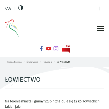
PRZEJDŹ DO MENU.
PRZEJDŹ DO WYSZUKIWARKI.
PRZEJDŹ DO TREŚCI.
PRZEJDŹ DO USTAWIEŃ WIELKOŚCI CZCIONKI.
WŁĄCZ WERSJĘ KONTRASTOWĄ STRONY.
A
A
A
Strona Główna
Środowisko
Przyroda
ŁOWIECTWO
ŁOWIECTWO
Na terenie miasta i gminy Szubin znajduje się 12 kół łowieckich
takich jak: