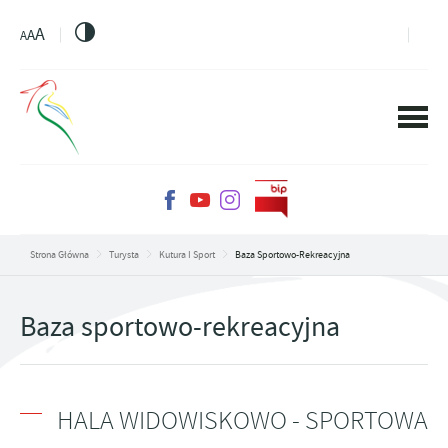
PRZEJDŹ DO MENU.
PRZEJDŹ DO WYSZUKIWARKI.
PRZEJDŹ DO TREŚCI.
PRZEJDŹ DO USTAWIEŃ WIELKOŚCI CZCIONKI.
WŁĄCZ WERSJĘ KONTRASTOWĄ STRONY.
A
A
A
Strona Główna
Turysta
Kutura I Sport
Baza Sportowo-Rekreacyjna
Baza sportowo-rekreacyjna
HALA WIDOWISKOWO - SPORTOWA