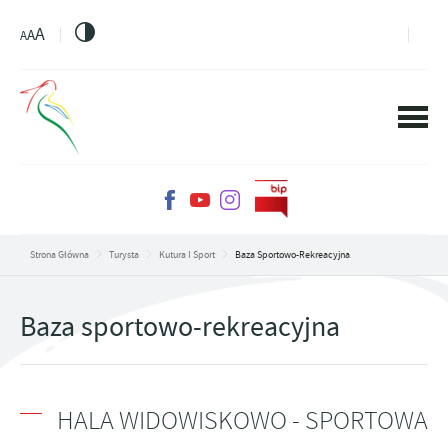
PRZEJDŹ DO MENU.
PRZEJDŹ DO WYSZUKIWARKI.
PRZEJDŹ DO TREŚCI.
PRZEJDŹ DO USTAWIEŃ WIELKOŚCI CZCIONKI.
WŁĄCZ WERSJĘ KONTRASTOWĄ STRONY.
A
A
A
Strona Główna
Turysta
Kutura I Sport
Baza Sportowo-Rekreacyjna
Baza sportowo-rekreacyjna
HALA WIDOWISKOWO - SPORTOWA