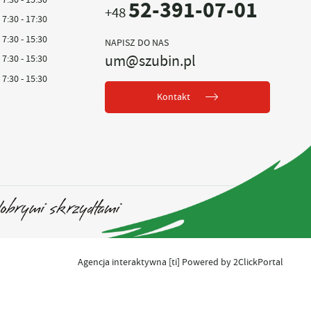
52-391-07-01
+48
7:30 - 17:30
7:30 - 15:30
NAPISZ DO NAS
um@szubin.pl
7:30 - 15:30
7:30 - 15:30
Kontakt
Agencja interaktywna
[ti]
Powered by
2ClickPortal