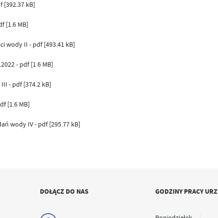
f [392.37 kB]
f [1.6 MB]
i wody II - pdf [493.41 kB]
2022 - pdf [1.6 MB]
II - pdf [374.2 kB]
df [1.6 MB]
ń wody IV - pdf [295.77 kB]
DOŁĄCZ DO NAS
GODZINY PRACY UR
Poniedziałek