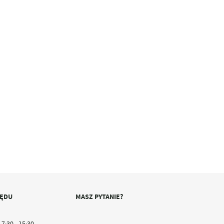
ZĘDU
MASZ PYTANIE?
7:30 - 15:30