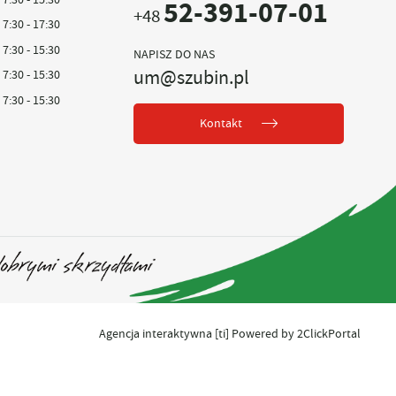
52-391-07-01
+48
7:30 - 17:30
7:30 - 15:30
NAPISZ DO NAS
um@szubin.pl
7:30 - 15:30
7:30 - 15:30
Kontakt
Agencja interaktywna
[ti]
Powered by
2ClickPortal