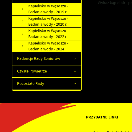
UTYLIZACJA ŚRODKÓW OCHRONY ROŚLIN
Wykaz kąpielisk - pd
Kąpielisko w Wąsoszu -
Badania wody - 2019 r.
Kąpielisko w Wąsoszu -
Badania wody - 2020 r.
Kąpielisko w Wąsoszu -
Badania wody - 2022 r.
Kąpielisko w Wąsoszu -
Badania wody - 2024
Kadencje Rady Seniorów
Czyste Powietrze
Pozostałe Rady
PRZYDATNE LINKI