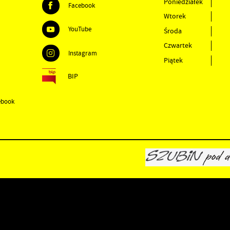
Poniedziałek
Facebook
Wtorek
YouTube
Środa
Czwartek
Instagram
Piątek
BIP
ebook