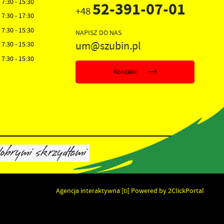
7:30 - 15:30
52-391-07-01
+48
7:30 - 17:30
7:30 - 15:30
NAPISZ DO NAS
um@szubin.pl
7:30 - 15:30
7:30 - 15:30
Kontakt
Agencja interaktywna
[ti]
Powered by
2ClickPortal