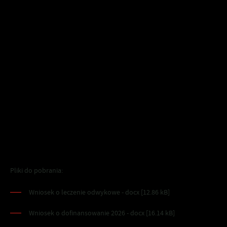
Anna Wiśniewska
Pełnomocnik ds. Profilaktyki i Rozwiązywania Problemów
Uzależnień
Urząd Miejski w Szubinie
ul. Kcyńska 12, 89-200 Szubin
tel. 52-391-07-11
e-mail: anna.wisniewska@szubin.pl
Pliki do pobrania:
Wniosek o leczenie odwykowe - docx [12.86 kB]
Wniosek o dofinansowanie 2026 - docx [16.14 kB]