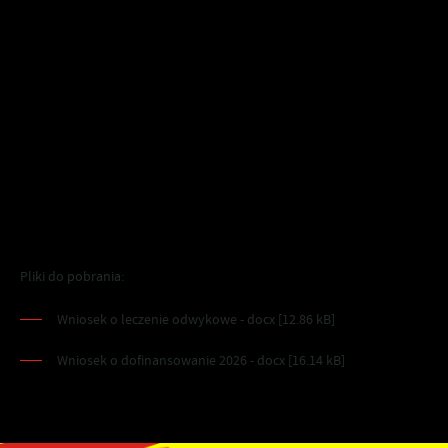
Anna Wiśniewska
Pełnomocnik ds. Profilaktyki i Rozwiązywania Problemów
Uzależnień
Urząd Miejski w Szubinie
ul. Kcyńska 12, 89-200 Szubin
tel. 52-391-07-11
e-mail: anna.wisniewska@szubin.pl
Pliki do pobrania:
Wniosek o leczenie odwykowe - docx [12.86 kB]
Wniosek o dofinansowanie 2026 - docx [16.14 kB]