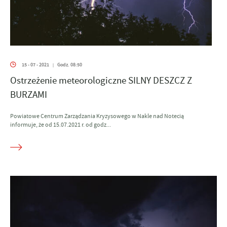
15 - 07 - 2021
Godz. 08:50
|
Ostrzeżenie meteorologiczne SILNY DESZCZ Z
BURZAMI
Powiatowe Centrum Zarządzania Kryzysowego w Nakle nad Notecią
informuje, że od 15.07.2021 r. od godz...