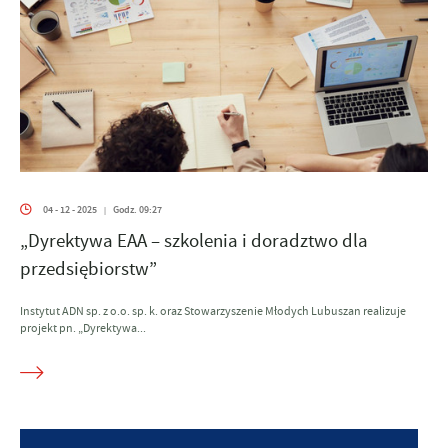
04 - 12 - 2025
Godz. 09:27
|
„Dyrektywa EAA – szkolenia i doradztwo dla
przedsiębiorstw”
Instytut ADN sp. z o.o. sp. k. oraz Stowarzyszenie Młodych Lubuszan realizuje
projekt pn. „Dyrektywa...