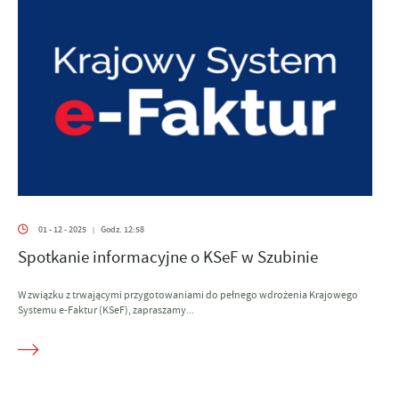
01 - 12 - 2025
Godz. 12:58
|
Spotkanie informacyjne o KSeF w Szubinie
W związku z trwającymi przygotowaniami do pełnego wdrożenia Krajowego
Systemu e-Faktur (KSeF), zapraszamy...