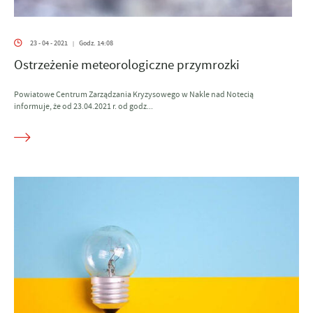
23 - 04 - 2021
Godz. 14:08
|
Ostrzeżenie meteorologiczne przymrozki
Powiatowe Centrum Zarządzania Kryzysowego w Nakle nad Notecią
informuje, że od 23.04.2021 r. od godz...