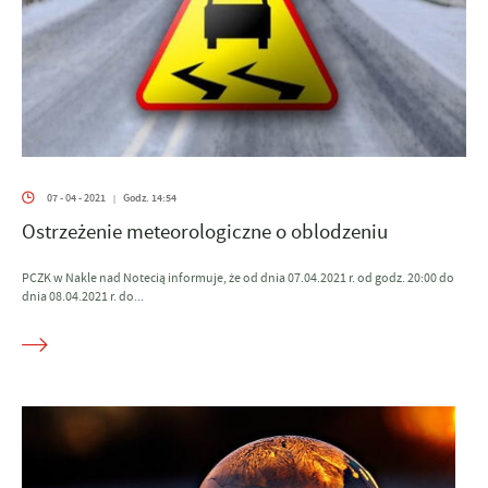
07 - 04 - 2021
Godz. 14:54
|
Ostrzeżenie meteorologiczne o oblodzeniu
PCZK w Nakle nad Notecią informuje, że od dnia 07.04.2021 r. od godz. 20:00 do
dnia 08.04.2021 r. do...