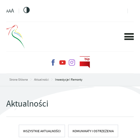
PRZEJDŹ DO MENU.
PRZEJDŹ DO WYSZUKIWARKI.
PRZEJDŹ DO TREŚCI.
PRZEJDŹ DO USTAWIEŃ WIELKOŚCI CZCIONKI.
WŁĄCZ WERSJĘ KONTRASTOWĄ STRONY.
A
A
A
Strona Główna
Aktualności
Inwestycje I Remonty
Aktualności
WSZYSTKIE AKTUALNOŚCI
KOMUNIKATY I OSTRZEŻENIA