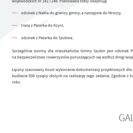
wojewódzkich nr 241 i 246. Planowane trasy obejmują:
UTYLIZACJA ŚRODKÓW OCHRONY ROŚLIN
odcinek z Nakła do granicy gminy, a następnie do Mroczy,
trasę z Paterka do Kcyni,
odcinek z Paterka do Szubina.
Szczególnie istotny dla mieszkańców Gminy Szubin jest odcinek P
na bezpieczeństwo rowerzystów poruszających się wzdłuż drogi wojew
Łączny szacowany koszt wykonania dokumentacji projektowych dla w
budżecie 500 tysięcy złotych na realizację tego zadania. Zgodni
roku.
GA