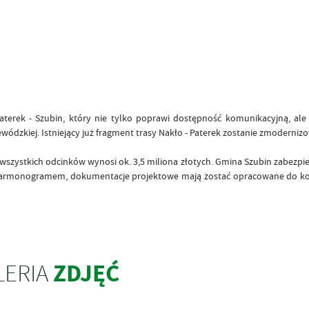
aterek - Szubin, który nie tylko poprawi dostępność komunikacyjną, ale
ódzkiej. Istniejący już fragment trasy Nakło - Paterek zostanie zmoderniz
szystkich odcinków wynosi ok. 3,5 miliona złotych. Gmina Szubin zabezpi
e z harmonogramem, dokumentacje projektowe mają zostać opracowane do k
ZDJĘĆ
LERIA