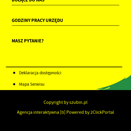
GODZINY PRACY URZĘDU
MASZ PYTANIE?
Deklaracja dostępności
Mapa Serwisu
Copyright by szubin.pl
Agencja interaktywna
[ti]
Powered by
2ClickPortal