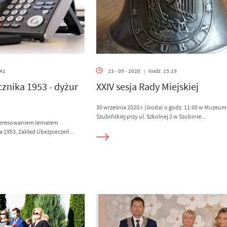
:41
23 - 09 - 2020
Godz. 15:19
|
znika 1953 - dyżur
XXIV sesja Rady Miejskiej
30 września 2020 r. (środa) o godz. 11:00 w Muzeum
Szubińskiej przy ul. Szkolnej 2 w Szubinie...
teresowaniem tematem
a 1953, Zakład Ubezpieczeń...