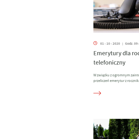
01 - 10 - 2020
Godz. 09
|
Emerytury dla roc
telefoniczny
W związku z ogromnym zain
przeliczeń emerytur z rocznik