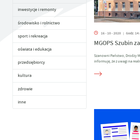
UTYLIZACJA ŚRODKÓW OCHRONY ROŚLIN
inwestycje i remonty
środowisko i rolnictwo
16 - 10 - 2020
Godz. 14
|
sport i rekreacja
MGOPS Szubin z
oświata i edukacja
Szanowni Państwo, Drodzy Mi
informuję, że z uwagi na real
przedsiębiorcy
kultura
zdrowie
inne