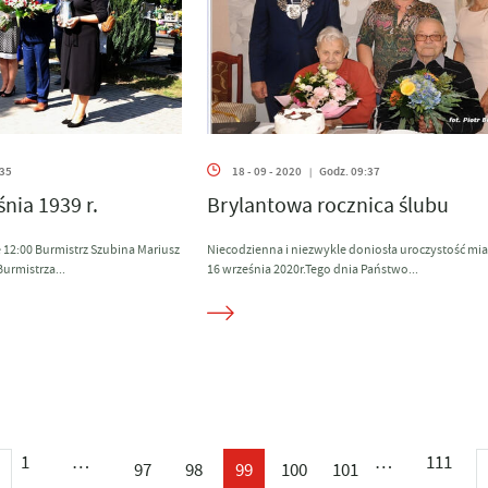
:35
18 - 09 - 2020
Godz. 09:37
|
nia 1939 r.
Brylantowa rocznica ślubu
e 12:00 Burmistrz Szubina Mariusz
Niecodzienna i niezwykle doniosła uroczystość mia
urmistrza...
16 września 2020r.Tego dnia Państwo...
1
…
…
111
97
98
99
100
101