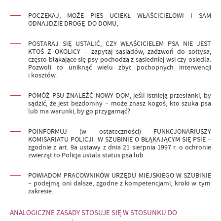
POCZEKAJ,
MOŻE PIES UCIEKŁ WŁAŚCICIELOWI I SAM
ODNAJDZIE DROGĘ DO DOMU;
POSTARAJ SIĘ
USTALIĆ, CZY WŁAŚCICIELEM PSA NIE JEST
KTOŚ Z OKOLICY – zapytaj sąsiadów, zadzwoń do sołtysa,
często błąkające się psy pochodzą z sąsiedniej wsi czy osiedla.
Pozwoli to uniknąć wielu zbyt pochopnych interwencji
i kosztów.
POMÓŻ
PSU ZNALEŹĆ NOWY DOM, jeśli istnieją przesłanki, by
sądzić, że jest bezdomny – może znasz kogoś, kto szuka psa
lub ma warunki, by go przygarnąć?
POINFORMUJ
(w ostateczności) FUNKCJONARIUSZY
KOMISARIATU POLICJI W SZUBINIE O BŁĄKAJĄCYM SIĘ PSIE
–
zgodnie z art. 9a ustawy z dnia 21 sierpnia 1997 r. o ochronie
zwierząt to Policja ustala status psa
lub
POWIADOM
PRACOWNIKÓW URZĘDU MIEJSKIEGO W SZUBINIE
–
podejmą oni dalsze, zgodne z kompetencjami, kroki w tym
zakresie.
ANALOGICZNE ZASADY STOSUJE SIĘ W STOSUNKU DO