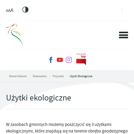
PRZEJDŹ DO MENU.
PRZEJDŹ DO WYSZUKIWARKI.
PRZEJDŹ DO TREŚCI.
PRZEJDŹ DO USTAWIEŃ WIELKOŚCI CZCIONKI.
WŁĄCZ WERSJĘ KONTRASTOWĄ STRONY.
A
A
A
Strona Główna
Środowisko
Przyroda
Użytki Ekologiczne
Użytki ekologiczne
W zasobach gminnych możemy poszczycić się 3 użytkami
ekologicznymi, które znajdują się na terenie obrębu geodezyjnego