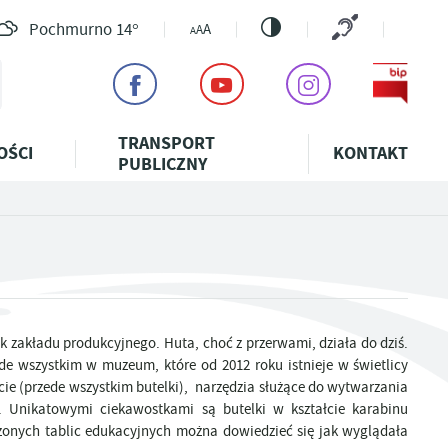
Pochmurno
14°
A
A
A
TRANSPORT
OŚCI
KONTAKT
PUBLICZNY
ODATKI
KĄPIELISKO W
DZIELNICOWI KP
PORTAL INWESTORA
BEZPŁATNA
KULTURA
OGŁOSZENIA
RADA SENIORÓW GMINY SZUBIN
WĄSOSZU
ADOPCJA
POMOC PRAWNA
BURMISTRZA
KOWA
PŁATA TARGOWA
ZARZĄDZANIE
REJESTR PRZEDSIĘBIORCÓW
BAZA SPORTOWO-
ZWIERZĄT
SZUBINA
RZEWODNICZĄCEJ
MŁODZIEŻOWA RADA MIEJSKA
ŚCIEŻKI EDUKACYJNE
KRYZYSOWE
POWIATOWY
REKREACYJNA
W SZUBINIE
CZYSTOŚCI I
ZYNSZE
POMOC I OBSŁUGA
LECZNICA
RZECZNIK
KRUS
Y SZUBIN
ZIERŻAWNE
SZLAKI ROWEROWE
STRAŻ POŻARNA
PRZEDSIĘBIORCY
DLA
KONSUMENTÓW
SKIEJ
ARIMR
ZWIERZĄT
POWIETRZA
TRASY KAJAKOWE
OCHRONA
WSPARCIE INWESTYCYJNE
KONSULTACJE
ek zakładu produkcyjnego. Huta, choć z przerwami, działa do dziś.
NYCH
LUDNOŚCI I
SPOŁECZNE
ede wszystkim w muzeum, które od 2012 roku istnieje w świetlicy
- CEEB
OBRONA
 KOMISJI I
ie (przede wszystkim butelki), narzędzia służące do wytwarzania
CYWILNA
SPRAWY
NYCH
SOCJALNE
. Unikatowymi ciekawostkami są butelki w kształcie karabinu
AD SESJI
szonych tablic edukacyjnych można dowiedzieć się jak wyglądała