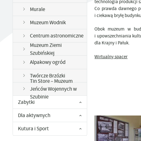
SPORTOWE,
Z
technologia produkcji sz
ZAGRANICZNA
KARTA SENIORA
PROJEKT EKO-PROFIT
ŁO
ARTYSTYCZNE
D
TIN STORE – MUZEUM J
Co prawda dawnego pie
Murale
SZUBINIE
KOMPOSTOWNIKI - INFORMACJA
DRU
i ciekawą bryłę budynku
E
Muzeum Wodnik
UTYLIZACJA ŚRODKÓW OCHRONY ROŚLIN
PY
Obok muzeum w budynk
Centrum astronomiczne
i upowszechniania kult
dla Krajny i Pałuk.
Muzeum Ziemi
Szubińskiej
Wirtualny spacer
Alpakowy ogród
Twórcze Brzózki
Tin Store – Muzeum
Jeńców Wojennych w
Szubinie
Zabytki
Dla aktywnych
Kutura i Sport