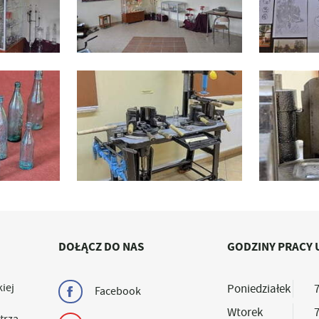
DOŁĄCZ DO NAS
GODZINY PRACY 
iej
Poniedziałek
7
Facebook
Wtorek
7
trza