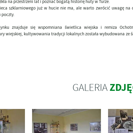
EWNĘTRZNE DOTACJE
kła na przestrzeni lat i poznać bogatą historię huty w Turze.
WIECTWO
LA NGO
EŃCÓW WOJENNYCH W
ca szklarniowego już w hucie nie ma, ale warto zwrócić uwagę na d
KI DO POBRANIA
 poczty.
WIDENCJA NGO
TANIA I ODPOWIEDZI
u znajduje się wspomniana świetlica wiejska i remiza Ochotnicz
ury wiejskiej, kultywowania tradycji lokalnych została wybudowana ze 
ZDJĘ
GALERIA