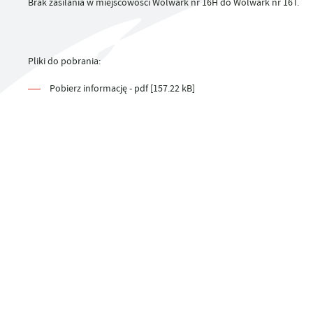
Brak zasilania w miejscowości Wolwark nr 16H do Wolwark nr 16T.
UTYLIZACJA ŚRODKÓW OCHRONY ROŚLIN
Pliki do pobrania:
Pobierz informację - pdf [157.22 kB]