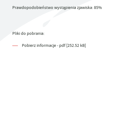
UTYLIZACJA ŚRODKÓW OCHRONY ROŚLIN
Prawdopodobieństwo wystąpienia zjawiska: 85%
Pliki do pobrania:
Pobierz informacje - pdf [252.52 kB]