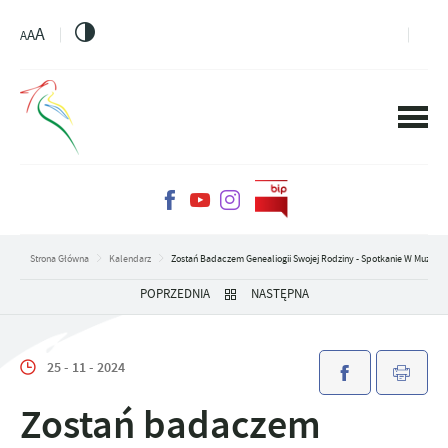
PRZEJDŹ DO MENU.
PRZEJDŹ DO WYSZUKIWARKI.
PRZEJDŹ DO TREŚCI.
PRZEJDŹ DO USTAWIEŃ WIELKOŚCI CZCIONKI.
WŁĄCZ WERSJĘ KONTRASTOWĄ STRONY.
A
A
A
Strona Główna
Kalendarz
Zostań Badaczem Genealiogii Swojej Rodziny - Spotkanie W Muzeum
POPRZEDNIA
NASTĘPNA
25 - 11 - 2024
Zostań badaczem