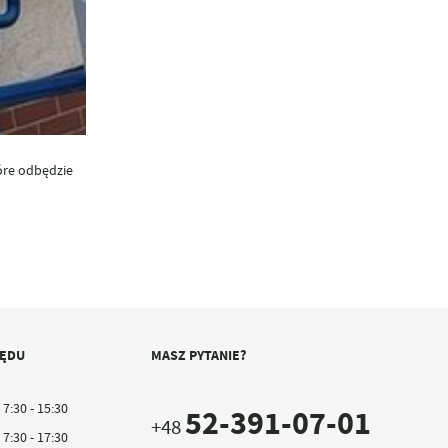
óre odbędzie
ZĘDU
MASZ PYTANIE?
7:30 - 15:30
52-391-07-01
+48
7:30 - 17:30