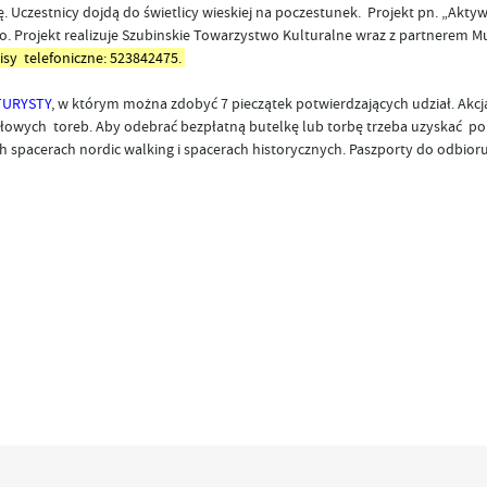
nę. Uczestnicy dojdą do świetlicy wieskiej na poczestunek. Projekt pn. „Akty
o. Projekt realizuje Szubinskie Towarzystwo Kulturalne wraz z partnerem 
isy telefoniczne: 523842475.
TURYSTY
, w którym można zdobyć 7 pieczątek potwierdzających udział. Akcj
ałowych toreb. Aby odebrać bezpłatną butelkę lub torbę trzeba uzyskać p
 spacerach nordic walking i spacerach historycznych. Paszporty do odbior