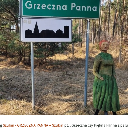
ng
Szubin - GRZECZNA PANNA – Szubin
pt. „Grzeczna czy Piękna Panna z pału