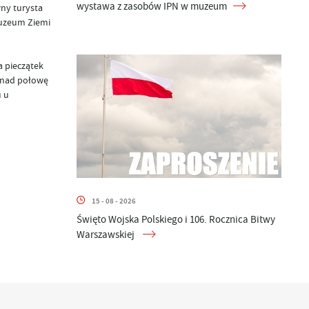
wystawa z zasobów IPN w muzeum
wny turysta
Muzeum Ziemi
a pieczątek
onad połowę
u u
15 - 08 - 2026
Święto Wojska Polskiego i 106. Rocznica Bitwy
Warszawskiej