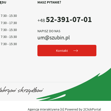
ZĘDU
MASZ PYTANIE?
7:30 - 15:30
52-391-07-01
+48
7:30 - 17:30
7:30 - 15:30
NAPISZ DO NAS
um@szubin.pl
7:30 - 15:30
7:30 - 15:30
Kontakt
Agencja interaktywna
[ti]
Powered by
2ClickPortal