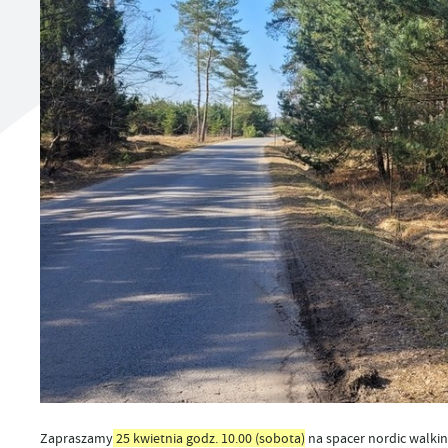
UTYLIZACJA ŚRODKÓW OCHRONY ROŚLIN
Zapraszamy
25 kwietnia godz. 10.00
(sobota)
na spacer nordic walki