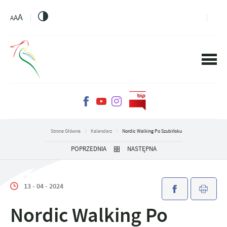
PRZEJDŹ DO MENU.
PRZEJDŹ DO WYSZUKIWARKI.
PRZEJDŹ DO TREŚCI.
PRZEJDŹ DO USTAWIEŃ WIELKOŚCI CZCIONKI.
WŁĄCZ WERSJĘ KONTRASTOWĄ STRONY.
A
A
A
Strona Główna
Kalendarz
Nordic Walking Po Szubińsku
POPRZEDNIA
NASTĘPNA
13 - 04 - 2024
Nordic Walking Po