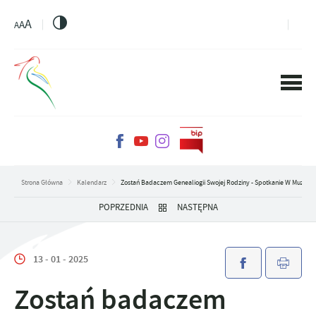
PRZEJDŹ DO MENU.
PRZEJDŹ DO WYSZUKIWARKI.
PRZEJDŹ DO TREŚCI.
PRZEJDŹ DO USTAWIEŃ WIELKOŚCI CZCIONKI.
WŁĄCZ WERSJĘ KONTRASTOWĄ STRONY.
A
A
A
Strona Główna
Kalendarz
Zostań Badaczem Genealiogii Swojej Rodziny - Spotkanie W Muzeum
POPRZEDNIA
NASTĘPNA
13 - 01 - 2025
Zostań badaczem