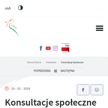
PRZEJDŹ DO MENU.
PRZEJDŹ DO WYSZUKIWARKI.
PRZEJDŹ DO TREŚCI.
PRZEJDŹ DO USTAWIEŃ WIELKOŚCI CZCIONKI.
WŁĄCZ WERSJĘ KONTRASTOWĄ STRONY.
A
A
A
Strona Główna
Kalendarz
Konsultacje Społeczne
POPRZEDNIA
NASTĘPNA
20 - 02 - 2024
Konsultacje społeczne