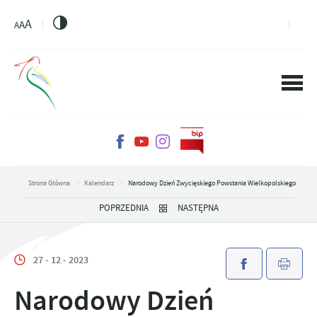
PRZEJDŹ DO MENU.
PRZEJDŹ DO WYSZUKIWARKI.
PRZEJDŹ DO TREŚCI.
PRZEJDŹ DO USTAWIEŃ WIELKOŚCI CZCIONKI.
WŁĄCZ WERSJĘ KONTRASTOWĄ STRONY.
A
A
A
Strona Główna
Kalendarz
Narodowy Dzień Zwycięskiego Powstania Wielkopolskiego
POPRZEDNIA
NASTĘPNA
27 - 12 - 2023
Narodowy Dzień