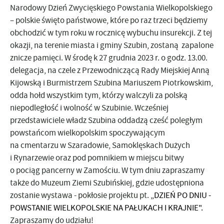
Narodowy Dzień Zwycięskiego Powstania Wielkopolskiego
– polskie święto państwowe, które po raz trzeci będziemy
obchodzić w tym roku w rocznicę wybuchu insurekcji. Z tej
okazji, na terenie miasta i gminy Szubin, zostaną zapalone
znicze pamięci. W środę k 27 grudnia 2023 r. o godz. 13.00.
delegacja, na czele z
Przewodniczącą Rady Miejskiej Anną
Kijowską i Burmistrzem Szubina Mariuszem Piotrkowskim
,
odda hołd wszystkim tym, którzy walczyli za polską
niepodległość i wolność w Szubinie. Wcześniej
przedstawiciele władz Szubina oddadzą cześć poległym
powstańcom wielkopolskim spoczywającym
na cmentarzu w Szaradowie, Samoklęskach Dużych
i Rynarzewie oraz pod pomnikiem w miejscu bitwy
o pociąg pancerny w Zamościu. W tym dniu zapraszamy
także do Muzeum Ziemi Szubińskiej, gdzie udostępniona
zostanie wystawa - pokłosie p
rojektu pt.
„DZIEŃ PO DNIU -
POWSTANIE WIELKOPOLSKIE NA PAŁUKACH I KRAJNIE
".
Zapraszamy do udziału!