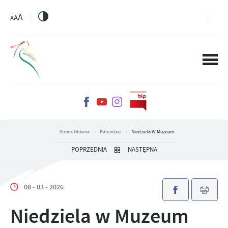
PRZEJDŹ DO MENU.
PRZEJDŹ DO WYSZUKIWARKI.
PRZEJDŹ DO TREŚCI.
PRZEJDŹ DO USTAWIEŃ WIELKOŚCI CZCIONKI.
WŁĄCZ WERSJĘ KONTRASTOWĄ STRONY.
A
A
A
Strona Główna
Kalendarz
Niedziela W Muzeum
POPRZEDNIA
NASTĘPNA
08 - 03 - 2026
Niedziela w Muzeum