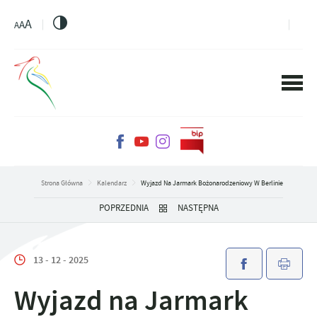
PRZEJDŹ DO MENU.
PRZEJDŹ DO WYSZUKIWARKI.
PRZEJDŹ DO TREŚCI.
PRZEJDŹ DO USTAWIEŃ WIELKOŚCI CZCIONKI.
WŁĄCZ WERSJĘ KONTRASTOWĄ STRONY.
A
A
A
Strona Główna
Kalendarz
Wyjazd Na Jarmark Bożonarodzeniowy W Berlinie
POPRZEDNIA
NASTĘPNA
13 - 12 - 2025
Wyjazd na Jarmark