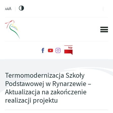
PRZEJDŹ DO MENU.
PRZEJDŹ DO WYSZUKIWARKI.
PRZEJDŹ DO TREŚCI.
PRZEJDŹ DO USTAWIEŃ WIELKOŚCI CZCIONKI.
WŁĄCZ WERSJĘ KONTRASTOWĄ STRONY.
A
A
A
Termomodernizacja Szkoły
Podstawowej w Rynarzewie –
Aktualizacja na zakończenie
realizacji projektu