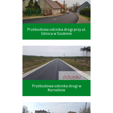
Przebudowa odcinka drogi przy ul.
Glinica w Szubinie
Przebudowa odcinka drogi w
Kornelinie