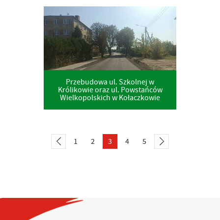
Przebudowa ul. Szkolnej w
Królikowie oraz ul. Powstańców
Wielkopolskich w Kołaczkowie
1
2
3
4
5