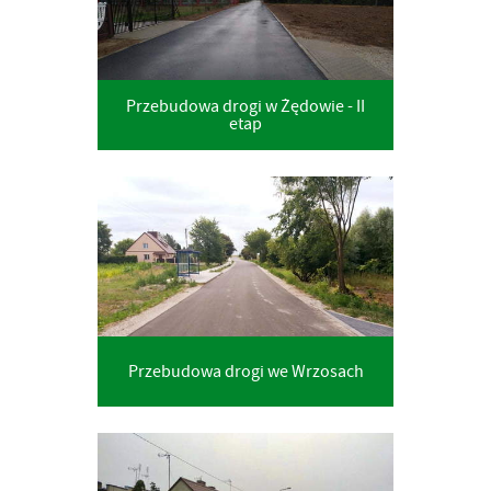
Przebudowa drogi w Żędowie - II
etap
Przebudowa drogi we Wrzosach