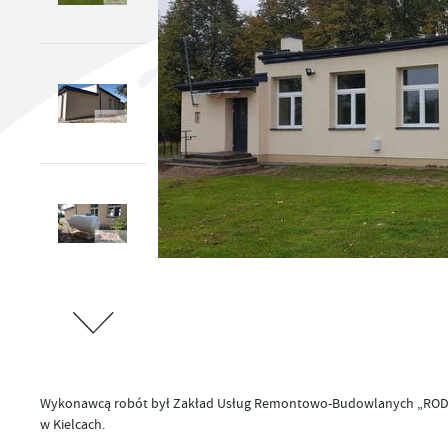
UTYLIZACJA ŚRODKÓW OCHRONY ROŚLIN
Wykonawcą robót był Zakład Usług Remontowo-Budowlanych „RODBU
w Kielcach.