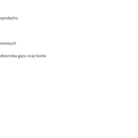
tropodachu
leniowych
zbiornika gazu oraz kotła