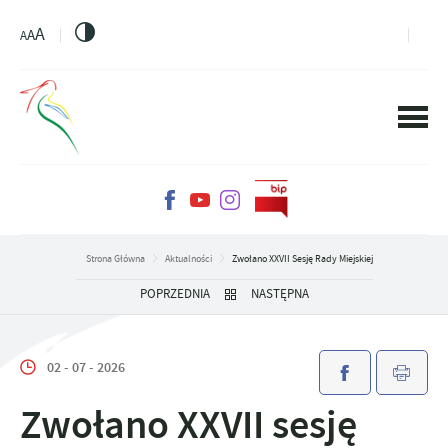
PRZEJDŹ DO MENU.
PRZEJDŹ DO WYSZUKIWARKI.
PRZEJDŹ DO TREŚCI.
PRZEJDŹ DO USTAWIEŃ WIELKOŚCI CZCIONKI.
WŁĄCZ WERSJĘ KONTRASTOWĄ STRONY.
A
A
A
Strona Główna
Aktualności
Zwołano XXVII Sesję Rady Miejskiej
POPRZEDNIA
NASTĘPNA
02 - 07 - 2026
Zwołano XXVII sesję