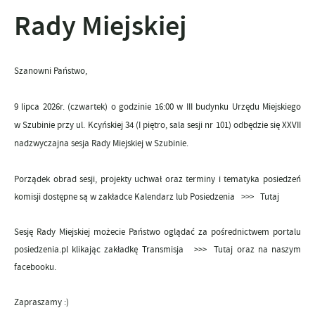
Rady Miejskiej
Szanowni Państwo,
9 lipca
2026
r. (
czwartek
)
o godzinie 1
6
:00 w III budynku Urzędu Miejskiego
w Szubinie przy ul. Kcyńskiej 34 (I piętro, sala sesji nr 101) odbędzie się
X
X
V
I
I
nadzwyczajna
sesja Rady Miejskiej w Szubinie.
Porządek obrad sesji, projekty uchwał oraz terminy i tematyka posiedzeń
komisji dostępne są w zakładce
Kalendarz lub Posiedzenia >>> Tutaj
Sesję Rady Miejskiej możecie Państwo oglądać za pośrednictwem portalu
posiedzenia.pl klikając zakładkę
Transmisja >>> Tutaj
oraz na naszym
facebooku.
Zapraszamy :)