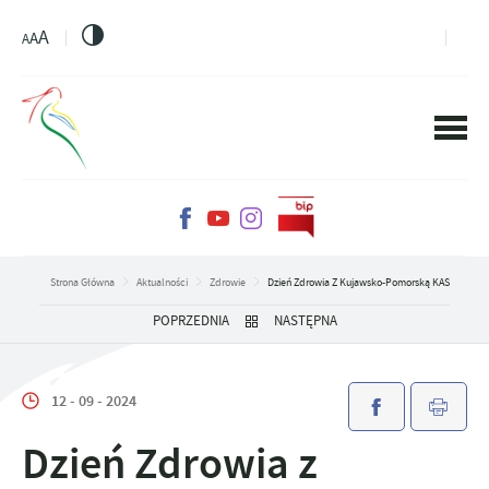
PRZEJDŹ DO MENU.
PRZEJDŹ DO WYSZUKIWARKI.
PRZEJDŹ DO TREŚCI.
PRZEJDŹ DO USTAWIEŃ WIELKOŚCI CZCIONKI.
WŁĄCZ WERSJĘ KONTRASTOWĄ STRONY.
A
A
A
Strona Główna
Aktualności
Zdrowie
Dzień Zdrowia Z Kujawsko-Pomorską KAS
POPRZEDNIA
NASTĘPNA
12 - 09 - 2024
Dzień Zdrowia z