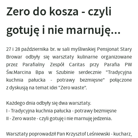
Zero do kosza - czyli
gotuję i nie marnuję...
27 i 28
października
br. w sali myśliwskiej
Pensjonat Stary
Browar
odbyły się warsztaty kulinarne organizowane
przez Parafialny Zespół Caritas przy
Parafia PW
Św.Marcina Bpa w Szubinie
serdecznie "Tradycyjna
kuchnia pałucka - potrawy bezmięsne" połączone
z dyskusją na temat idei "Zero waste".
Każdego dnia odbyły się dwa warsztaty.
I - Tradycyjna kuchnia pałucka - potrawy bezmięsne
II - Zero waste - czyli gotuję i nie marnuję jedzenia.
Warsztaty poprowadził Pan Krzysztof Leśniewski - kucharz,