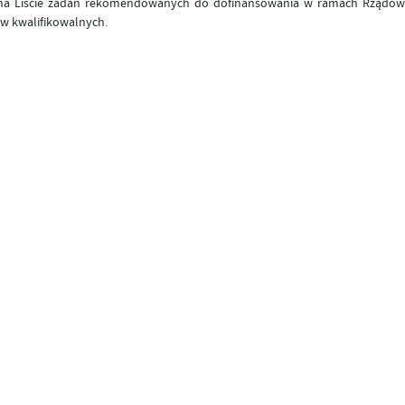
 się na Liście zadań rekomendowanych do dofinansowania w ramach Rząd
w kwalifikowalnych.