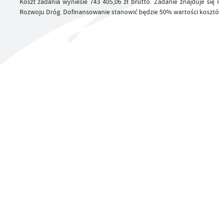
Koszt zadania wyniesie 743 405,06 zł brutto. Zadanie znajduje
UTYLIZACJA ŚRODKÓW OCHRONY ROŚLIN
Rozwoju Dróg. Dofinansowanie stanowić będzie 50% wartości kosztó