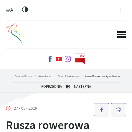
PRZEJDŹ DO MENU.
PRZEJDŹ DO WYSZUKIWARKI.
PRZEJDŹ DO TREŚCI.
PRZEJDŹ DO USTAWIEŃ WIELKOŚCI CZCIONKI.
WŁĄCZ WERSJĘ KONTRASTOWĄ STRONY.
A
A
A
Strona Główna
Aktualności
Sport I Rekreacja
Rusza Rowerowa Rywalizacja
POPRZEDNIA
NASTĘPNA
27 - 05 - 2026
Rusza rowerowa