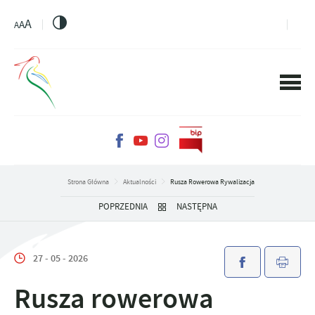
PRZEJDŹ DO MENU.
PRZEJDŹ DO WYSZUKIWARKI.
PRZEJDŹ DO TREŚCI.
PRZEJDŹ DO USTAWIEŃ WIELKOŚCI CZCIONKI.
WŁĄCZ WERSJĘ KONTRASTOWĄ STRONY.
A
A
A
Strona Główna
Aktualności
Rusza Rowerowa Rywalizacja
POPRZEDNIA
NASTĘPNA
27 - 05 - 2026
Rusza rowerowa