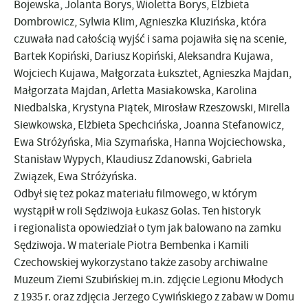
Bojewska, Jolanta Borys, Wioletta Borys, Elżbieta
Dombrowicz, Sylwia Klim, Agnieszka Kluzińska, która
czuwała nad całością wyjść i sama pojawiła się na scenie,
Bartek Kopiński, Dariusz Kopiński, Aleksandra Kujawa,
Wojciech Kujawa, Małgorzata Łuksztet, Agnieszka Majdan,
Małgorzata Majdan, Arletta Masiakowska, Karolina
Niedbalska, Krystyna Piątek, Mirosław Rzeszowski, Mirella
Siewkowska, Elżbieta Spechcińska, Joanna Stefanowicz,
Ewa Stróżyńska, Mia Szymańska, Hanna Wojciechowska,
Stanisław Wypych, Klaudiusz Zdanowski, Gabriela
Związek, Ewa Stróżyńska.
Odbył się też pokaz materiału filmowego, w którym
wystąpił w roli Sędziwoja Łukasz Golas. Ten historyk
i regionalista opowiedział o tym jak balowano na zamku
Sędziwoja. W materiale Piotra Bembenka i Kamili
Czechowskiej wykorzystano także zasoby archiwalne
Muzeum Ziemi Szubińskiej m.in. zdjęcie Legionu Młodych
z 1935 r. oraz zdjęcia Jerzego Cywińskiego z zabaw w Domu