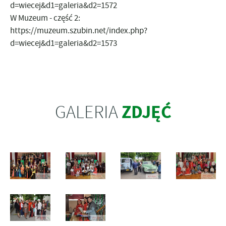
d=wiecej&d1=galeria&d2=1572
W Muzeum - część 2:
https://muzeum.szubin.net/index.php?
d=wiecej&d1=galeria&d2=1573
ZDJĘĆ
GALERIA