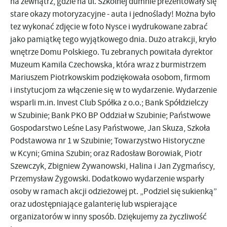
na zewnątrz, gdzie na ul. Szkolnej dumnie prezentowały się
stare okazy motoryzacyjne - auta i jednoślady! Można było
tez wykonać zdjęcie w foto Nysce i wydrukowane zabrać
jako pamiątkę tego wyjątkowego dnia. Dużo atrakcji, kryło
wnętrze Domu Polskiego. Tu zebranych powitała dyrektor
Muzeum Kamila Czechowska, która wraz z burmistrzem
Mariuszem Piotrkowskim podziękowała osobom, firmom
i instytucjom za włączenie się w to wydarzenie. Wydarzenie
wsparli m.in. Invest Club Spółka z o.o.; Bank Spółdzielczy
w Szubinie; Bank PKO BP Oddział w Szubinie; Państwowe
Gospodarstwo Leśne Lasy Państwowe, Jan Skuza, Szkoła
Podstawowa nr 1 w Szubinie; Towarzystwo Historyczne
w Kcyni; Gmina Szubin; oraz Radosław Borowiak, Piotr
Szewczyk, Zbigniew Żywanowski, Halina i Jan Zygmańscy,
Przemysław Żygowski. Dodatkowo wydarzenie wsparły
osoby w ramach akcji odzieżowej pt. „Podziel się sukienką”
oraz udostępniające galanterię lub wspierające
organizatorów w inny sposób. Dziękujemy za życzliwość