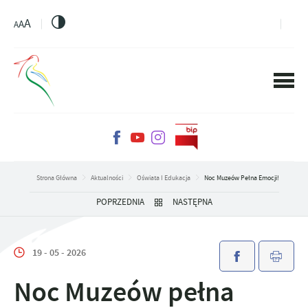
PRZEJDŹ DO MENU.
PRZEJDŹ DO WYSZUKIWARKI.
PRZEJDŹ DO TREŚCI.
PRZEJDŹ DO USTAWIEŃ WIELKOŚCI CZCIONKI.
WŁĄCZ WERSJĘ KONTRASTOWĄ STRONY.
A
A
A
Strona Główna
Aktualności
Oświata I Edukacja
Noc Muzeów Pełna Emocji!
POPRZEDNIA
NASTĘPNA
19 - 05 - 2026
Noc Muzeów pełna