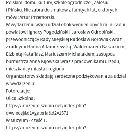
Polskim, domu kultury, szkole ogrodniczej, Zalesiu
i Pińsku. Nie zabrakło smaków z tamtych lat, o których
mówił Artur Przemorski.
W wydarzeniu wzięli udział obok wymienionych m.in. radni
powiatowi Ignacy Pogodziński i Jarosław Odrobiński,
przewodniczący Rady Miejskiej Radosław Borowiak wraz
z radnymi Hanną Adamczewską, Waldemarem Baszakiem,
Elżbietą Katafiasz, Mariuszem Michalakiem, zastępca
burmistrza Anna Kijowska wraz z pracownikami urzędu,
mieszkańcy miasta i regionu.
Organizatorzy składają serdeczne podziękowania za udział
w wydarzeniu!
Fotorelacje:
Ulica Szkolna:
https://muzeum.szubin.net/index.php?
d=wiecej&d1=galeria&d2=1571
W Muzeum - część 1:
https://muzeum.szubin.net/index.php?