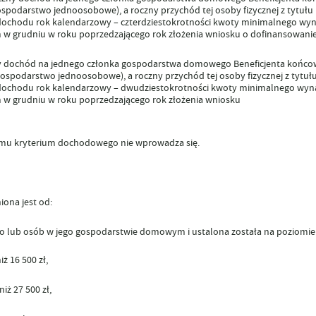
(gospodarstwo jednoosobowe)
, a roczny przychód tej osoby fizycznej z tytuł
a dochodu rok kalendarzowy –
czterdziestokrotności kwoty minimalnego wy
w grudniu w roku poprzedzającego rok złożenia wniosku o dofinansowanie
zny dochód na jednego członka gospodarstwa domowego Beneficjenta końc
 (gospodarstwo jednoosobowe)
, a roczny przychód tej osoby fizycznej z tytu
a dochodu rok kalendarzowy –
dwudziestokrotności kwoty minimalnego wyn
w grudniu w roku poprzedzającego rok złożenia wniosku
amu kryterium dochodowego nie wprowadza się.
ona jest od:
 lub osób w jego gospodarstwie domowym i ustalona została na poziomie
 16 500 zł,
ż 27 500 zł,