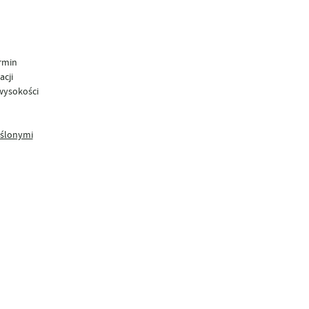
rmin
acji
wysokości
eślonymi