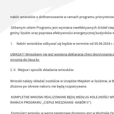
UTYLIZACJA ŚRODKÓW OCHRONY ROŚLIN
nabór wniosków o dofinansowanie w ramach programu priorytetowego
Głównym celem Programu jest wymiana nieefektywnych źródeł ciepł
gminy Szubin oraz poprawa efektywności energetycznej budynków w
I.
Nabór wniosków odbywać się będzie w terminie od 05.08.2024 r. 
UWAGA!!! Wnioskiem
nie jest
wstępna deklaracja chęci skorzystania
stycznia do lipca br.
II.
Miejsce i sposób składania wniosków:
Wnioski należy składać osobiście w Urzędzie Miejskim w Szubinie, w B
złożone po okresie naboru nie będą rozpatrywane.
KOMPLETNE WNIOSKI REALIZOWANE BĘDĄ WEDŁUG KOLEJNOŚCI WP
RAMACH PROGRAMU „CIEPŁE MIESZKANIE- NABÓR II”).
Formularz wniosku w wersji papierowej dostępny jest w Wydziale O