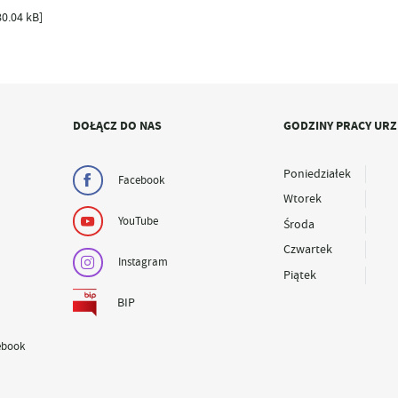
80.04 kB]
DOŁĄCZ DO NAS
GODZINY PRACY UR
Poniedziałek
Facebook
Wtorek
YouTube
Środa
Czwartek
Instagram
Piątek
BIP
ebook