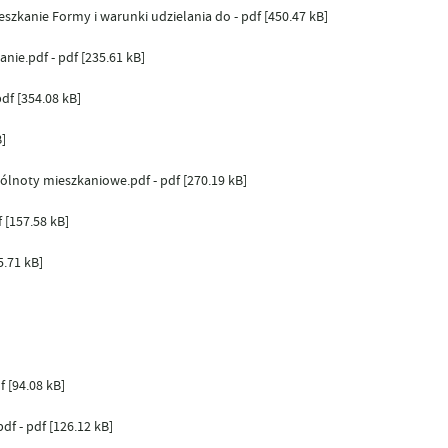
szkanie Formy i warunki udzielania do - pdf [450.47 kB]
nie.pdf - pdf [235.61 kB]
df [354.08 kB]
]
ólnoty mieszkaniowe.pdf - pdf [270.19 kB]
 [157.58 kB]
5.71 kB]
 [94.08 kB]
 - pdf [126.12 kB]