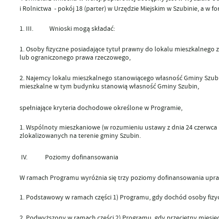
i Rolnictwa - pokój 18 (parter) w Urzędzie Miejskim w Szubinie, a w f
III.
Wnioski mogą składać:
Osoby fizyczne posiadające tytuł prawny do lokalu mieszkalnego
lub ograniczonego prawa rzeczowego,
Najemcy lokalu mieszkalnego stanowiącego własność Gminy Szubin
mieszkalne w tym budynku stanowią własność Gminy Szubin,
spełniające kryteria dochodowe określone w Programie,
Wspólnoty mieszkaniowe (w rozumieniu ustawy z dnia 24 czerwca 19
zlokalizowanych na terenie gminy Szubin.
IV.
Poziomy dofinansowania
W ramach Programu wyróżnia się trzy poziomy dofinansowania upraw
Podstawowy
w ramach części 1) Programu, gdy dochód osoby fiz
Podwyższony
w ramach części 2) Programu, gdy przeciętny mies