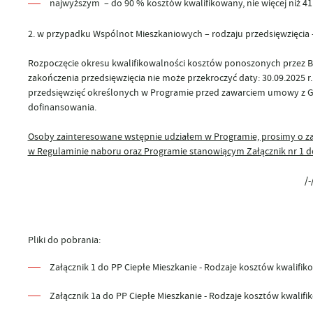
najwyższym – do 90 % kosztów kwalifikowany, nie więcej niż 41 
2. w przypadku Wspólnot Mieszkaniowych
– rodzaju przedsięwzięcia 
Rozpoczęcie okresu kwalifikowalności kosztów ponoszonych przez 
zakończenia przedsięwzięcia nie może przekroczyć daty: 30.09.2025 r
przedsięwzięć określonych w Programie przed zawarciem umowy z Gm
dofinansowania.
Osoby zainteresowane wstępnie udziałem w Programie, prosimy o z
w Regulaminie naboru oraz Programie stanowiącym Załącznik nr 1 
/-/Burmistrz Sz
Pliki do pobrania:
Załącznik 1 do PP Ciepłe Mieszkanie - Rodzaje kosztów kwalifik
Załącznik 1a do PP Ciepłe Mieszkanie - Rodzaje kosztów kwalifi