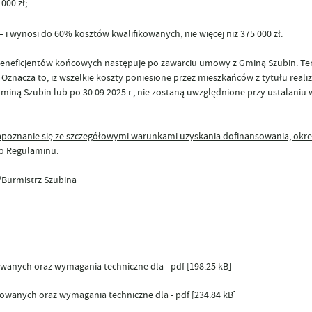
000 zł;
– i wynosi
do 60% kosztów kwalifikowanych, nie więcej niż 375 000 zł.
Beneficjentów końcowych następuje po zawarciu umowy z Gminą Szubin. Te
.
Oznacza to, iż wszelkie koszty poniesione przez mieszkańców z tytułu realiz
iną Szubin lub po 30.09.2025 r.,
nie zostaną uwzględnione przy ustalaniu 
apoznanie się ze szczegółowymi warunkami uzyskania dofinansowania, okr
do Regulaminu.
ubina
owanych oraz wymagania techniczne dla - pdf [198.25 kB]
kowanych oraz wymagania techniczne dla - pdf [234.84 kB]