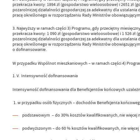
przekracza kwoty: 1894 zł (gospodarstwo wieloosobowe) i 2651 zł 
pozarolniczej działalności gospodarczej za adekwatny dla ustalani
pracę określonego w rozporządzeniu Rady Ministrów obowiązującym 
Najwyższy
w ramach części 3) Programu, gdy przeciętny miesięc
przekracza kwoty: 1 090 zł (gospodarstwo wieloosobowe) i 1 526 zł
pozarolniczej działalności gospodarczej za adekwatny dla ustalani
pracę
określonego w rozporządzeniu Rady Ministrów obowiązującym 
o dofinansowanie.
W przypadku Wspólnot mieszkaniowych – w ramach części 4) Progr
V.
Intensywność dofinansowania
Intensywność dofinansowania dla Beneficjentów końcowych uzależni
1. w przypadku osób fizycznych
– dochodów Beneficjenta końcowego
podstawowym – do 30% kosztów kwalifikowanych, nie więcej niż
podwyższonym – do 60 % kosztów kwalifikowanych, nie więcej ni