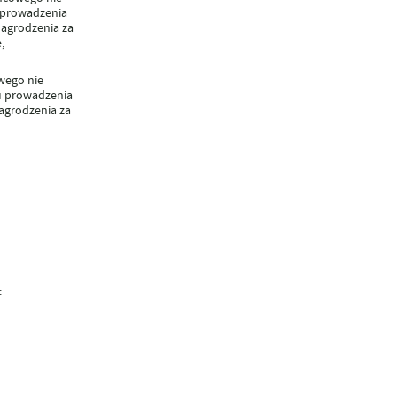
u prowadzenia
nagrodzenia
za
,
owego
nie
łu prowadzenia
agrodzenia za
: