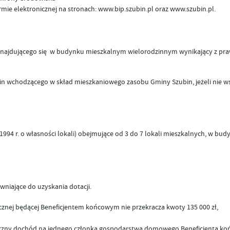
ormie elektronicznej na stronach:
www.bip.szubin.pl
oraz
www.szubin.pl
.
 znajdującego się w budynku mieszkalnym wielorodzinnym wynikający z pra
 wchodzącego w skład mieszkaniowego zasobu Gminy Szubin, jeżeli nie ws
94 r. o własności lokali) obejmujące od 3 do 7 lokali mieszkalnych, w bud
niające do uzyskania dotacji.
ycznej będącej Beneficjentem końcowym nie przekracza kwoty
135 000 zł
,
ięczny dochód na jednego członka gospodarstwa domowego Beneficjenta k