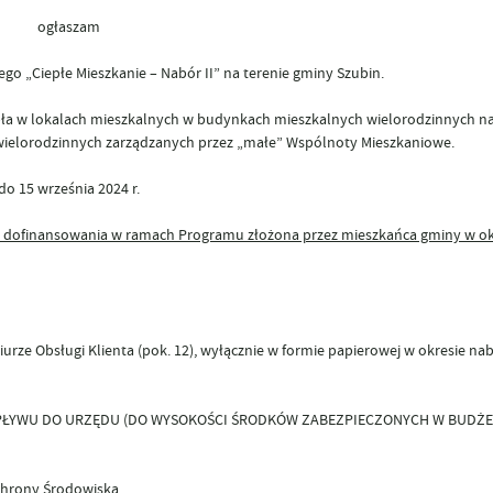
ogłaszam
 „Ciepłe Mieszkanie – Nabór II” na terenie gminy Szubin.
a w lokalach mieszkalnych w budynkach mieszkalnych wielorodzinnych na
ielorodzinnych zarządzanych przez „małe” Wspólnoty Mieszkaniowe.
do 15 września 2024 r.
 z dofinansowania w ramach Programu złożona przez mieszkańca gminy w ok
iurze Obsługi Klienta (pok. 12), wyłącznie w formie papierowej w okresie na
ŁYWU DO URZĘDU (DO WYSOKOŚCI ŚRODKÓW ZABEZPIECZONYCH W BUDŻE
chrony Środowiska