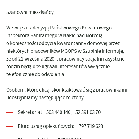
Szanowni mieszkańcy,
W związku z decyzją Państwowego Powiatowego
Inspektora Sanitarnego w Nakle nad Notecią
o konieczności odbycia kwarantanny domowej przez
niektórych pracowników MGOPS w Szubinie informuję,
że
od 21 września 2020 r
. pracownicy socjalni i asystenci
rodzin będą obsługiwali interesantów
wyłącznie
telefonicznie
do odwołania.
Osobom, które chcą skonktaktować się z pracownikami,
udostępniamy następujące telefony:
Sekretariat: 503 440 140 , 52 391 03 70
Biuro usług opiekuńczych: 797 719 623