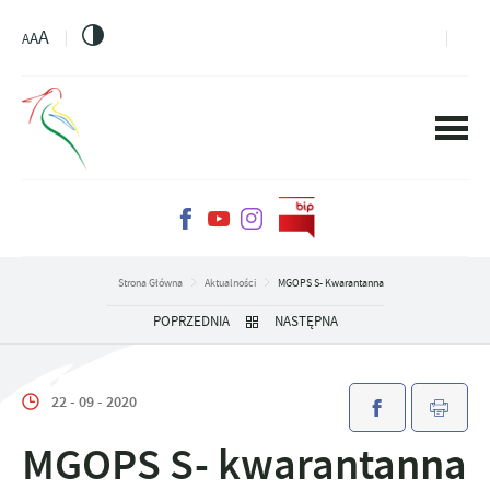
PRZEJDŹ DO MENU.
PRZEJDŹ DO WYSZUKIWARKI.
PRZEJDŹ DO TREŚCI.
PRZEJDŹ DO USTAWIEŃ WIELKOŚCI CZCIONKI.
WŁĄCZ WERSJĘ KONTRASTOWĄ STRONY.
A
A
A
Strona Główna
Aktualności
MGOPS S- Kwarantanna
POPRZEDNIA
NASTĘPNA
22 - 09 - 2020
MGOPS S- kwarantanna