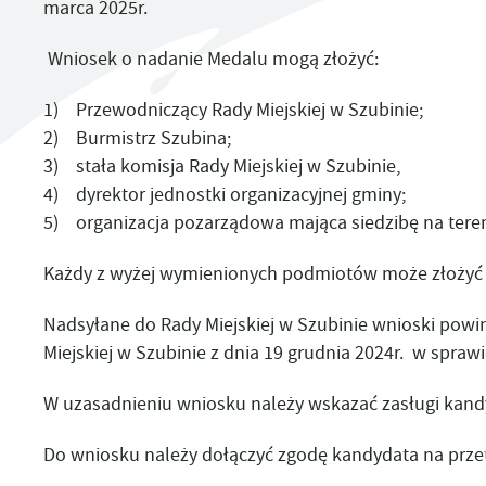
SPORTOWE,
Z
marca 2025r.
ZAGRANICZNA
KARTA SENIORA
PROJEKT EKO-PROFIT
ŁO
ARTYSTYCZNE
D
TIN STORE – MUZEUM J
SZUBINIE
KOMPOSTOWNIKI - INFORMACJA
DRU
E
Wniosek o nadanie Medalu mogą złożyć:
UTYLIZACJA ŚRODKÓW OCHRONY ROŚLIN
PY
1) Przewodniczący Rady Miejskiej w Szubinie;
2) Burmistrz Szubina;
3) stała komisja Rady Miejskiej w Szubinie,
4) dyrektor jednostki organizacyjnej gminy;
5) organizacja pozarządowa mająca siedzibę na teren
Każdy z wyżej wymienionych podmiotów może złożyć 
Nadsyłane do Rady Miejskiej w Szubinie wnioski po
Miejskiej w Szubinie z dnia 19 grudnia 2024r. w spr
W uzasadnieniu wniosku należy wskazać zasługi kand
Do wniosku należy dołączyć zgodę kandydata na prz