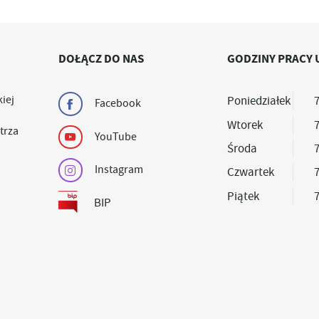
DOŁĄCZ DO NAS
GODZINY PRACY 
iej
Poniedziałek
7
Facebook
Wtorek
7
trza
YouTube
Środa
7
Instagram
Czwartek
7
Piątek
7
BIP