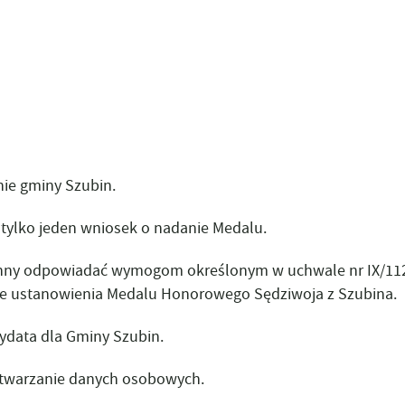
EWNĘTRZNE DOTACJE
WIECTWO
LA NGO
EŃCÓW WOJENNYCH W
KI DO POBRANIA
WIDENCJA NGO
TANIA I ODPOWIEDZI
ie gminy Szubin.
tylko jeden wniosek o nadanie Medalu.
winny odpowiadać wymogom określonym w uchwale nr IX/11
awie ustanowienia Medalu Honorowego Sędziwoja z Szubina.
ydata dla Gminy Szubin.
etwarzanie danych osobowych.