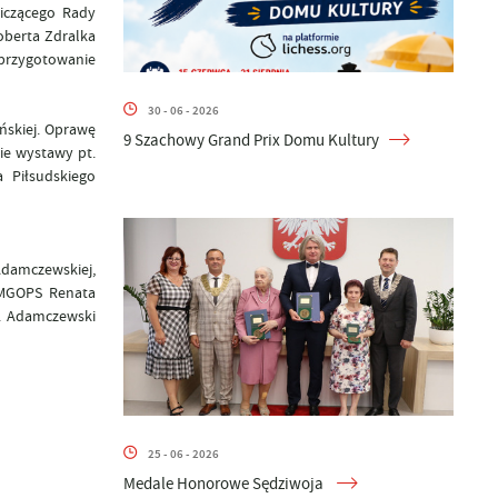
niczącego Rady
oberta Zdralka
 przygotowanie
30 - 06 - 2026
ńskiej. Oprawę
9 Szachowy Grand Prix Domu Kultury
ie wystawy pt.
 Piłsudskiego
Adamczewskiej,
r MGOPS Renata
S. Adamczewski
25 - 06 - 2026
Medale Honorowe Sędziwoja