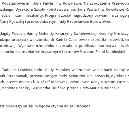
ły Podstawowej im. Jana Pawła II w Kowalewie. Na zaproszenie Przewod
owskiego, Dyrektora Szkoły Podstawowej im. Jana Pawła II w Kowalewie R
edzieli liczni mieszkańcy. Program został nagrodzony brawami, a za jego
ą Anną Kijowską i przewodniczącym rady Radosławem Borowiakiem.
Magdy Piecuch, Hanny Molendy, Katarzyny Świtniewskiej, Karoliny Mrówczy
dząca uroczystą wieczornicę dr Kamila Czechowska zaprosiła na zwiedzan
Narodowej. Wystawa uzupełniona została o publikacje autorstwa Józefa
tóre pochodzą ze zbiorów prywatnych i zasobów Muzeum Ziemi Szubińskiej.
n Tadeusz Lesiński, radni Rady Miejskiej w Szubinie w osobach Hanny 
mili Szczepaniak, przewodniczący Rady Seniorów Jan Kostecki, dyrekto
ych, prezes Invest Club Józef Kłosowski, członkowie Rady Muzeum Piotr 
 Marlena Posadzy i Agnieszka Tulińska, prezes TPPW Mariola Polańska.
zubińskiego muzeum będzie czynna do 14 listopada.