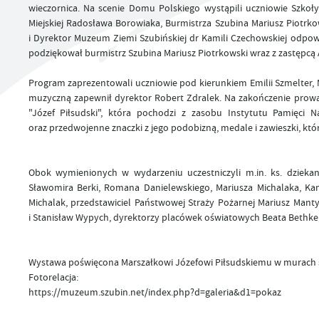
UTYLIZACJA ŚRODKÓW OCHRONY ROŚLIN
wieczornica. Na scenie Domu Polskiego wystąpili uczniowie Szko
Miejskiej Radosława Borowiaka, Burmistrza Szubina Mariusz Piotrk
i Dyrektor Muzeum Ziemi Szubińskiej dr Kamili Czechowskiej odpowi
podziękował burmistrz Szubina Mariusz Piotrkowski wraz z zastępc
Program zaprezentowali uczniowie pod kierunkiem Emilii Szmelter, 
muzyczną zapewnił dyrektor Robert Zdralek. Na zakończenie prowa
"Józef Piłsudski", która pochodzi z zasobu Instytutu Pamięci 
oraz przedwojenne znaczki z jego podobizną, medale i zawieszki, k
Obok wymienionych w wydarzeniu uczestniczyli m.in. ks. dzieka
Sławomira Berki, Romana Danielewskiego, Mariusza Michalaka, Ka
Michalak, przedstawiciel Państwowej Straży Pożarnej Mariusz Mant
i Stanisław Wypych, dyrektorzy placówek oświatowych Beata Bethke,
Wystawa poświęcona Marszałkowi Józefowi Piłsudskiemu w murach s
Fotorelacja:
https://muzeum.szubin.net/index.php?d=galeria&d1=pokaz