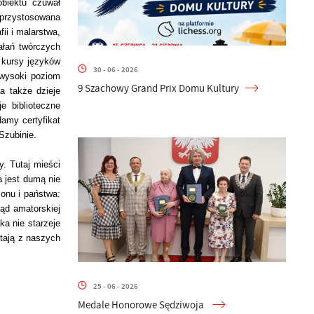
biektu czuwał
 przystosowana
ii i malarstwa,
iałań twórczych
 kursy języków
30 - 06 - 2026
 wysoki poziom
9 Szachowy Grand Prix Domu Kultury
a także dzieje
je biblioteczne
amy certyfikat
 Szubinie.
y. Tutaj mieści
a jest
dumą nie
ionu i państwa:
ląd amatorskiej
ka nie starzeje
stają z naszych
25 - 06 - 2026
Medale Honorowe Sędziwoja