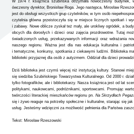
W 1974 r. książnica szubińska otrzymała nowoczesny budynek, w
UTYLIZACJA ŚRODKÓW OCHRONY ROŚLIN
ówczesny dyrektor, Bronisław Roga. Jego następca, Mirosław Rzesz
jest do obsługi wszystkich grup czytelników, w tym osób niepełnosprawn
czytelnia główna przeistoczyła się w miejsce licznych spotkań i wy
i zabawy.
Nowe oblicze zyskał też mały, ale urokliwy ogródek, a budy
obcych dla dorosłych i dzieci oraz zajęcia prozdrowotne. Tutaj m
świadczonych usług, przekazywanych informacji oraz wdrażania no
naszego regionu. Ważna jest dla nas
edukacja
kulturalna i patr
i tematyczne, konkursy,
spotkania z ciekawymi ludźmi.
Biblioteka m
biblioteki przyjaznej dla osób z autyzmem. Oddział dla dzieci prowa
Dziś biblioteka jest czymś więcej niż instytucją kultury. Stanowi mi
się siedziba Szubińskiego Towarzystwa Kulturalnego. Od 2000 r. dział
tylko fotografików, ale i bibliotekarzy.
Nasza książnica j
est od lat sc
politykami, naukowcami, podróżnikami, sportowcami. Promując wartoś
twórczości literackiej mieszkańców regionu
pn.
Na Skrzydłach Pegaz
się i żywo reaguje na potrzeby społeczne i kulturalne, starając się j
usług. Jesteśmy wdzięczni za możliwość pełnienia dla Państwa zaszc
Tekst: Mirosław Rzeszowski