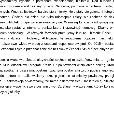
yposażony zgodnie z potrzebami współczesnej biblioteki. Nad budową o
owski zmodernizował zastany gmach. Placówka, położona w centrum miasta,
ych. Wnętrza biblioteki bardzo się zmieniły. Hole stały się galeriami fotograf
darzeń. Oddział dla dzieci nie tylko udostępnia zbiory, ale zachęca do dz
nek biblioteki drugie wyjście ewakuacyjne.
W naszej książnicy odbywają się
ożna skorzystać z internetu, punktu ksero i przewinąć niemowlę. Dbamy o
wych technologii.
W różnych formach promujemy kulturę i historię Polski, 
iotyczna dzieci i młodzieży. Aktywność tę realizujemy poprzez m.in.: lekc
a także swój wkład w pracę z osobami niepełnosprawnymi. Od 2015 r. posiad
dzi czasami zajęcia przeznaczone dla uczniów z Zespołu Szkół Specjalnych w
ejsce, a właściwie obszar, aktywności społecznej mieszkańców miasta i gmin
a Klub Miłośników Fotografii
Flesz.
G
rupa prowadzi w bibliotece galerię, któr
eną spotkań
z pisarzami, poetami, ważnymi postaciami życia publicznego reg
ci kulturalne, realizowaliśmy przez piętnaście lat między powiatowy przeg
a
.
Z satysfakcją stwierdzamy, że mimo osiemdziesięciu lat istnienia, bibliote
ak najlepiej wypełnić swoje posłannictwo. Dziękujemy wszystkim, którzy korzy
zytnej służby.