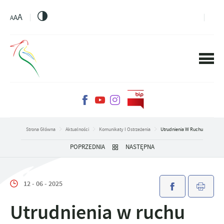
PRZEJDŹ DO MENU.
PRZEJDŹ DO WYSZUKIWARKI.
PRZEJDŹ DO TREŚCI.
PRZEJDŹ DO USTAWIEŃ WIELKOŚCI CZCIONKI.
WŁĄCZ WERSJĘ KONTRASTOWĄ STRONY.
A
A
A
Strona Główna
Aktualności
Komunikaty I Ostrzeżenia
Utrudnienia W Ruchu
POPRZEDNIA
NASTĘPNA
12 - 06 - 2025
Utrudnienia w ruchu