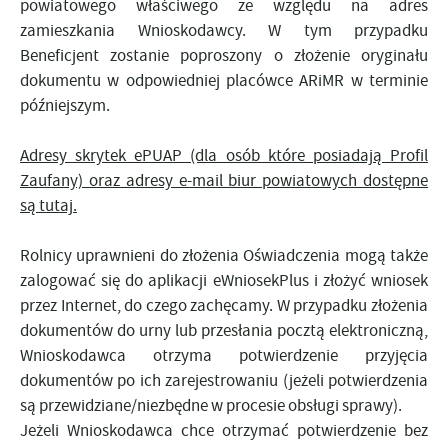
powiatowego właściwego ze względu na adres
zamieszkania Wnioskodawcy.
W tym przypadku
Beneficjent zostanie poproszony o
złożenie oryginału
dokumentu
w odpowiedniej placówce ARiMR
w terminie
późniejszym.
Adresy skrytek ePUAP (dla osób które posiadają Profil
Zaufany) oraz adresy e-mail biur powiatowych dostępne
są
tutaj
.
Rolnicy uprawnieni do
złożenia Oświadczenia
mogą także
zalogować się
do aplikacji eWniosekPlus
i złożyć wniosek
przez Internet
, do czego zachęcamy. W przypadku złożenia
dokumentów do urny lub przesłania pocztą elektroniczną,
Wnioskodawca otrzyma potwierdzenie przyjęcia
dokumentów po ich zarejestrowaniu (jeżeli potwierdzenia
są przewidziane/niezbędne w procesie obsługi sprawy).
Jeżeli Wnioskodawca chce otrzymać potwierdzenie bez